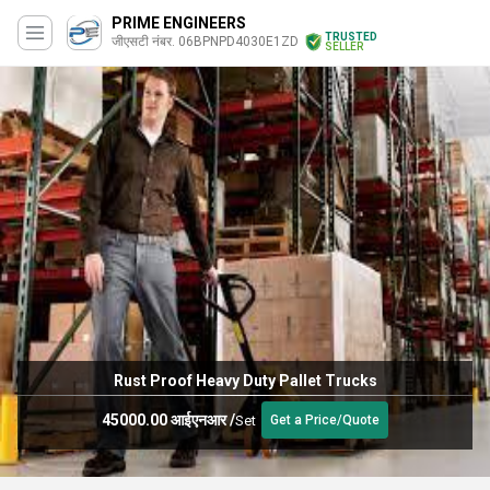
PRIME ENGINEERS
TRUSTED
जीएसटी नंबर. 06BPNPD4030E1ZD
SELLER
Rust Proof Heavy Duty Pallet Trucks
45000.00 आईएनआर
/
Set
Get a Price/Quote