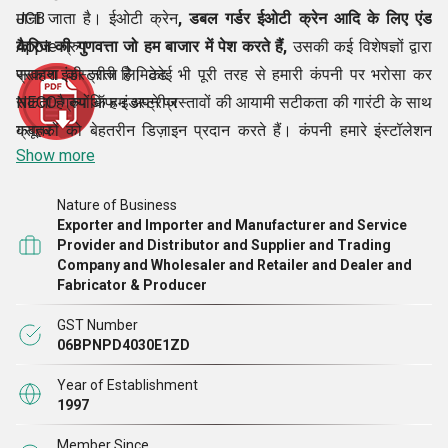
माना जाता है। ईओटी क्रेन
JCB
, डबल गर्डर ईओटी क्रेन आदि के लिए एंड
कैरिज की गुणवत्ता जो हम बाजार में पेश करते हैं,
Apple ग्रुप
उसकी कई विशेषज्ञों द्वारा
सराहना की जाती है। कोई भी पूरी तरह से हमारी कंपनी पर भरोसा कर
प्रकाश इंडस्ट्रीज लिमिटेड
सकता है क्योंकि हम अपने प्रस्तावों की आयामी सटीकता की गारंटी के साथ
NECO ग्रुप ऑफ इंडस्ट्रीज
ग्राहकों को बेहतरीन डिज़ाइन प्रदान करते हैं। कंपनी हमारे इंस्टॉलेशन
कबूतर
Show more
सपोर्ट के जरिए क्लाइंट्स की मदद भी करती है।
खेलो
श्री ओ. पी. दुग्गल के नेतृत्व
में,
IBM
हम यह सुनिश्चित करते हैं कि प्रत्येक ग्राहक को अपनी श्रेणी में
Nature of Business
सर्वश्रेष्ठ ग्राहक सेवाएं और तकनीकी मार्गदर्शन प्रदान किया जाए।
सोनी
Exporter and Importer and Manufacturer and Service
डिज़्नी
Provider and Distributor and Supplier and Trading
Company and Wholesaler and Retailer and Dealer and
ज्वार
Fabricator & Producer
अनुसंधान और विकास
FedEx
अपने ग्राहकों के लिए सर्वोत्तम औद्योगिक पेशकशों को विकसित करने के लिए,
मैरी के
GST Number
06BPNPD4030E1ZD
हम बाजार में गहन शोध करने पर ध्यान केंद्रित करते हैं। हम ग्राहकों की
पैनासोनिक, आदि।
नवीनतम मांगों के बारे में आवश्यक जानकारी एकत्र करने पर ध्यान केंद्रित
Year of Establishment
1997
करते हैं। इसके अलावा, हम प्रौद्योगिकी और कारोबारी माहौल में नवीनतम
बदलावों के अनुकूल होने का भी प्रयास करते हैं। हम कोई गलती या गलती
Member Since