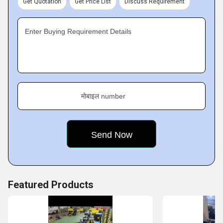
Get Quotation
Get Price List
Discuss Requirement
Electric Winch, Manual Stacker, Electric Hoist, Hand
Pallet Truck, Single Grinder EOT Crane, EOT Crane,
Enter Buying Requirement Details
Pallet Truck,
and many other industrial offerings for
clients.
Key Facts of Prime Engineers :
मोबाइल number
Featured Products