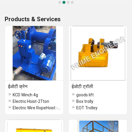
Products & Services
ईओटी क्रेन
ईओटी ट्रॉली
KCD Winch 4g
goods lift
Electric Hoist-2Tton
Box trolly
Electric Wire RopeHoist -1Ton
EOT Trolley