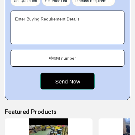
Get Quotation
Get Price List
Discuss Requirement
Electric Winch, Manual Stacker, Electric Hoist, Hand
Pallet Truck, Single Grinder EOT Crane, EOT Crane,
Enter Buying Requirement Details
Pallet Truck,
and many other industrial offerings for
clients.
Key Facts of Prime Engineers :
मोबाइल number
Featured Products