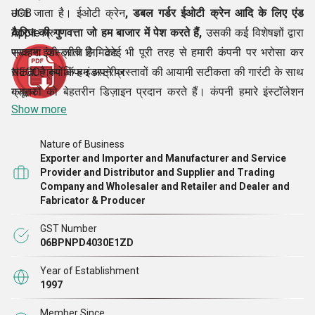
माना जाता है। ईओटी क्रेन
JCB
, डबल गर्डर ईओटी क्रेन आदि के लिए एंड
कैरिज की गुणवत्ता जो हम बाजार में पेश करते हैं,
Apple ग्रुप
उसकी कई विशेषज्ञों द्वारा
सराहना की जाती है। कोई भी पूरी तरह से हमारी कंपनी पर भरोसा कर
प्रकाश इंडस्ट्रीज लिमिटेड
सकता है क्योंकि हम अपने प्रस्तावों की आयामी सटीकता की गारंटी के साथ
NECO ग्रुप ऑफ इंडस्ट्रीज
ग्राहकों को बेहतरीन डिज़ाइन प्रदान करते हैं। कंपनी हमारे इंस्टॉलेशन
कबूतर
Show more
सपोर्ट के जरिए क्लाइंट्स की मदद भी करती है।
खेलो
श्री ओ. पी. दुग्गल के नेतृत्व
में,
IBM
हम यह सुनिश्चित करते हैं कि प्रत्येक ग्राहक को अपनी श्रेणी में
Nature of Business
सर्वश्रेष्ठ ग्राहक सेवाएं और तकनीकी मार्गदर्शन प्रदान किया जाए।
सोनी
Exporter and Importer and Manufacturer and Service
डिज़्नी
Provider and Distributor and Supplier and Trading
Company and Wholesaler and Retailer and Dealer and
ज्वार
Fabricator & Producer
अनुसंधान और विकास
FedEx
अपने ग्राहकों के लिए सर्वोत्तम औद्योगिक पेशकशों को विकसित करने के लिए,
मैरी के
GST Number
06BPNPD4030E1ZD
हम बाजार में गहन शोध करने पर ध्यान केंद्रित करते हैं। हम ग्राहकों की
पैनासोनिक, आदि।
नवीनतम मांगों के बारे में आवश्यक जानकारी एकत्र करने पर ध्यान केंद्रित
Year of Establishment
1997
करते हैं। इसके अलावा, हम प्रौद्योगिकी और कारोबारी माहौल में नवीनतम
बदलावों के अनुकूल होने का भी प्रयास करते हैं। हम कोई गलती या गलती
Member Since