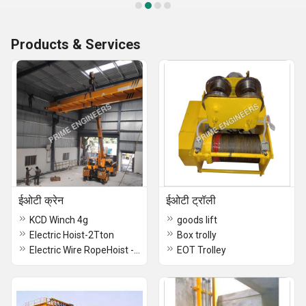
Products & Services
ईओटी क्रेन
ईओटी ट्रॉली
KCD Winch 4g
goods lift
Electric Hoist-2Tton
Box trolly
Electric Wire RopeHoist -1Ton
EOT Trolley