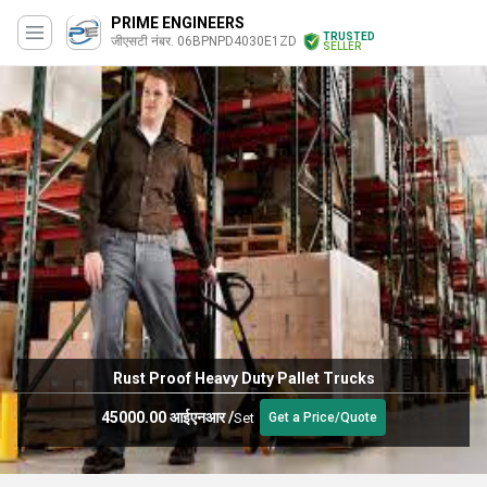
PRIME ENGINEERS
TRUSTED
जीएसटी नंबर. 06BPNPD4030E1ZD
SELLER
Rust Proof Heavy Duty Pallet Trucks
45000.00 आईएनआर
/
Set
Get a Price/Quote